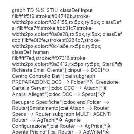
graph TD %% STILI classDef input
fill:#f1f5f9,stroke:#64748b,stroke-
width:2px,color:#334155,rx:5px,ry:5px; classDef
ai fill:#fce7ff,stroke:#bb31c7,stroke-
width:2px,color:#0a0a28,rx:5px,ry:5px; classDef
doc fill:#e0f2fe,stroke:#0284c7,stroke-
width:2px,color:#0c4a6e,rx:5px,ry:5px;
classDef human
fill:#fff7ed,stroke:#f97316,stroke-
width:2px,color:#9a3412,rx:5px,ry:5px; Start["📩
Richiesta Email Cliente"]:::input --> DCC["⚙️
Centro Controllo Dati"]:::ai subgraph
PREPARAZIONE DCC --> Folder["📂 Creazione
Cartella Server"]:::doc DCC --> Attach["📎
Analisi Allegati"]:::doc DCC --> Specs["📋
Recupero Specifiche"]:::doc end Folder -->
Router{Smistamento}:::ai Attach --> Router
Specs --> Router subgraph MULTI_AGENTI
Router --> AgTech["🤖 Agente
Configurazione"]:::ai Router --> AgPrice["🤖
Agente Pricing"]:::ai Router --> AgWrite["🤖