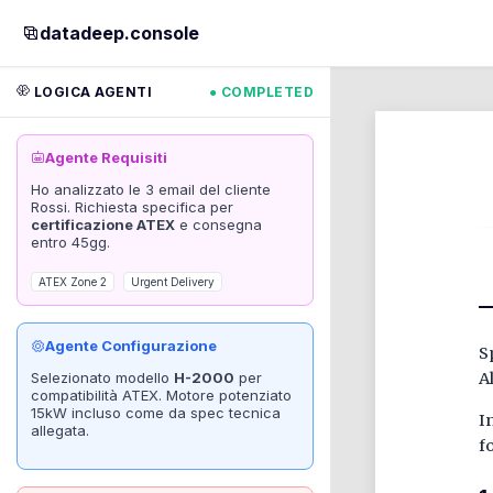
datadeep.console
LOGICA AGENTI
● COMPLETED
Agente Requisiti
Ho analizzato le 3 email del cliente
Rossi. Richiesta specifica per
certificazione ATEX
e consegna
entro 45gg.
ATEX Zone 2
Urgent Delivery
Agente Configurazione
S
Selezionato modello
H-2000
per
A
compatibilità ATEX. Motore potenziato
15kW incluso come da spec tecnica
I
allegata.
f