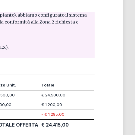
Sulla base delle specifiche inviate (Allegato B - Planimetria Impianto), abbiamo configurato il sistema
la conformità alla Zona 2 richiesta e
EX).
zo Unit.
Totale
.500,00
€ 24.500,00
200,00
€ 1.200,00
- € 1.285,00
OTALE OFFERTA
€ 24.415,00