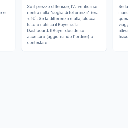
Se il prezzo differisce, l'AI verifica se
Se la
ve e
rientra nella "soglia di tolleranza" (es.
manca
< 1€). Se la differenza è alta, blocca
quest
tutto e notifica il Buyer sulla
viag
Dashboard. Il Buyer decide se
attiv
accettare (aggiornando l'ordine) o
fisic
contestare.