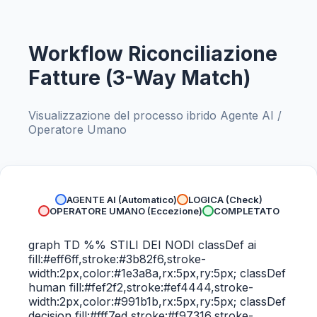
Workflow Riconciliazione
Fatture (3-Way Match)
Visualizzazione del processo ibrido Agente AI /
Operatore Umano
AGENTE AI (Automatico)
LOGICA (Check)
OPERATORE UMANO (Eccezione)
COMPLETATO
graph TD %% STILI DEI NODI classDef ai
fill:#eff6ff,stroke:#3b82f6,stroke-
width:2px,color:#1e3a8a,rx:5px,ry:5px; classDef
human fill:#fef2f2,stroke:#ef4444,stroke-
width:2px,color:#991b1b,rx:5px,ry:5px; classDef
decision fill:#fff7ed,stroke:#f97316,stroke-