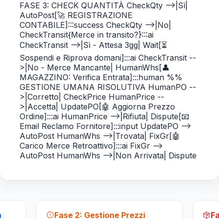
FASE 3: CHECK QUANTITÀ CheckQty -->|Sì|
AutoPost[🚀 REGISTRAZIONE
CONTABILE]:::success CheckQty -->|No|
CheckTransit{Merce in transito?}:::ai
CheckTransit -->|Sì - Attesa 3gg| Wait[⏳
Sospendi e Riprova domani]:::ai CheckTransit --
>|No - Merce Mancante| HumanWhs[👤
MAGAZZINO: Verifica Entrata]:::human %%
GESTIONE UMANA RISOLUTIVA HumanPO --
>|Corretto| CheckPrice HumanPrice --
>|Accetta| UpdatePO[🤖 Aggiorna Prezzo
Ordine]:::ai HumanPrice -->|Rifiuta| Dispute[📧
Email Reclamo Fornitore]:::input UpdatePO -->
AutoPost HumanWhs -->|Trovata| FixGr[🤖
Carico Merce Retroattivo]:::ai FixGr -->
AutoPost HumanWhs -->|Non Arrivata| Dispute
h
Fase 2: Gestione Prezzi
Fa