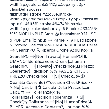
width:2px,color:#9a3412,rx:50px,ry:50px;
classDef success
fill:#f0fdf4,stroke:#22c55e,stroke-
width:2px,color:#14532d,rx:5px,ry:5px; classDef
input fill:#f1f5f9,stroke:#64748b,stroke-
width:2px,stroke-dasharray: 5 5,color:#334155;
%% NODI INPUT Start[📥 Ingestione: XML SDI
o PDF Email]:::input --> Parse(🤖 AI: Estrazione
& Parsing Dati):::ai %% FASE 1: RICERCA Parse
--> SearchPO{🔍 Ricerca Ordine Acquisto}:::ai
SearchPO -->|Non Trovato| HumanPO[👤
UMANO: Identificazione Ordine]:::human
SearchPO -->|Trovato| CheckPrice{💶 Prezzo
Coerente?}:::decision %% FASE 2: CHECK
PREZZO CheckPrice -->|Sì| CheckQty{📦
Quantità Coerente?}:::decision CheckPrice --
>|No| CalcDiff[🤖 Calcola Delta Prezzo]:::ai
CalcDiff --> Tolleranza{< 1€
Tolleranza?}:::decision Tolleranza -->|Sì|
CheckQty Tolleranza -->|No| HumanPrice[👤
BUYER: Accetta o Contesta?]:::human %%